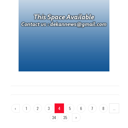
‹
1
2
3
4
5
6
7
8
...
34
35
›