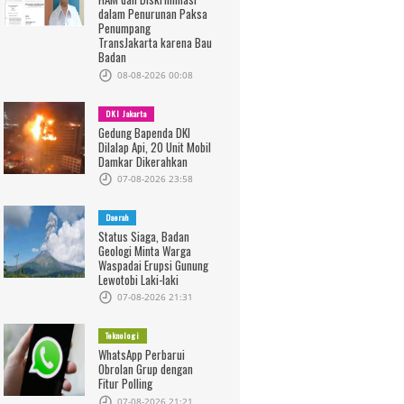
dalam Penurunan Paksa
Penumpang
TransJakarta karena Bau
Badan
08-08-2026 00:08
DKI Jakarta
Gedung Bapenda DKI
Dilalap Api, 20 Unit Mobil
Damkar Dikerahkan
07-08-2026 23:58
Daerah
Status Siaga, Badan
Geologi Minta Warga
Waspadai Erupsi Gunung
Lewotobi Laki-laki
07-08-2026 21:31
Teknologi
WhatsApp Perbarui
Obrolan Grup dengan
Fitur Polling
07-08-2026 21:21