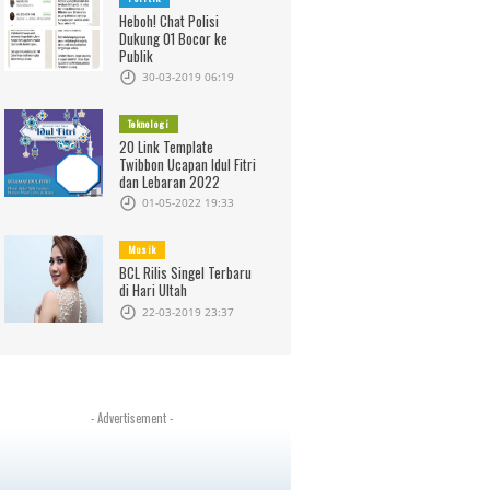
Heboh! Chat Polisi
Dukung 01 Bocor ke
Publik
30-03-2019 06:19
Teknologi
20 Link Template
Twibbon Ucapan Idul Fitri
dan Lebaran 2022
01-05-2022 19:33
Musik
BCL Rilis Singel Terbaru
di Hari Ultah
22-03-2019 23:37
- Advertisement -