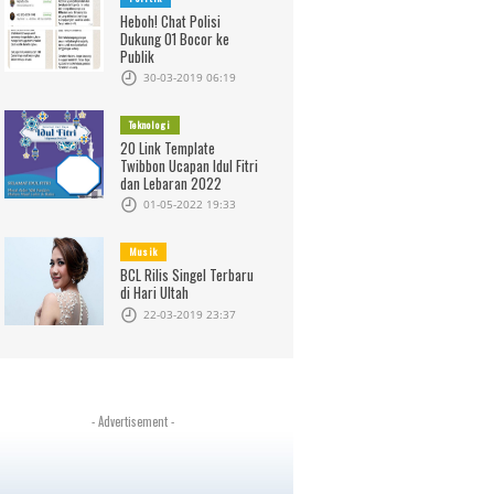
Heboh! Chat Polisi
Dukung 01 Bocor ke
Publik
30-03-2019 06:19
Teknologi
20 Link Template
Twibbon Ucapan Idul Fitri
dan Lebaran 2022
01-05-2022 19:33
Musik
BCL Rilis Singel Terbaru
di Hari Ultah
22-03-2019 23:37
- Advertisement -