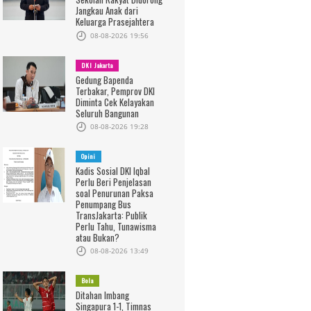
Jangkau Anak dari
Keluarga Prasejahtera
08-08-2026 19:56
DKI Jakarta
Gedung Bapenda
Terbakar, Pemprov DKI
Diminta Cek Kelayakan
Seluruh Bangunan
08-08-2026 19:28
Opini
Kadis Sosial DKI Iqbal
Perlu Beri Penjelasan
soal Penurunan Paksa
Penumpang Bus
TransJakarta: Publik
Perlu Tahu, Tunawisma
atau Bukan?
08-08-2026 13:49
Bola
Ditahan Imbang
Singapura 1-1, Timnas