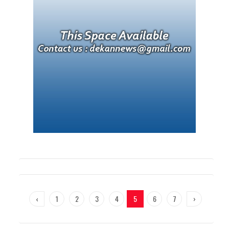
‹
1
2
3
4
5
6
7
›