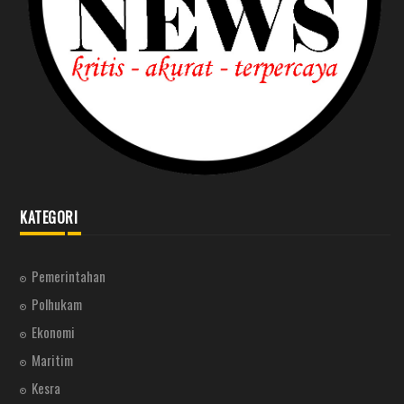
KATEGORI
Pemerintahan
Polhukam
Ekonomi
Maritim
Kesra