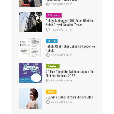
14-10-2022 19:23
DKI Jakarta
Diduga Melanggar KLB, Anies Diminta
Sidak Proyek Nasdem Tower
18-03-2021 11:41
Politik
Heboh! Chat Polisi Dukung 01 Bocor ke
Publik
30-03-2019 06:19
Teknologi
20 Link Template Twibbon Ucapan Idul
Fitri dan Lebaran 2022
01-05-2022 19:33
Musik
BCL Rilis Singel Terbaru di Hari Ultah
22-03-2019 23:37