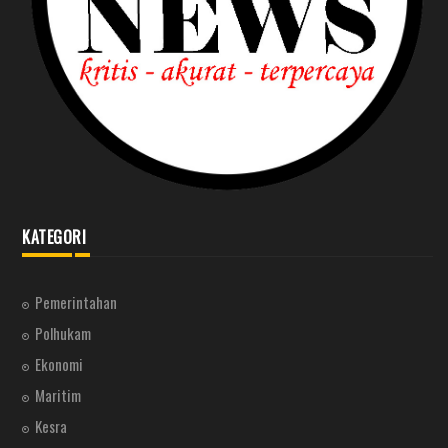
KATEGORI
Pemerintahan
Polhukam
Ekonomi
Maritim
Kesra