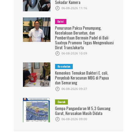
Sekadar Kamera
06-08-2026 11:16
Opini
Penurunan Paksa Penumpang,
Kecelakaan Beruntun, dan
Pemberitaan Bermain Padel di Bali:
Saatnya Pramono Tegas Mengevaluasi
Dirut TransJakarta
06-08-2026 10:09
Kesehatan
Kemenkes Temukan Bakteri E. coli,
Penyebab Keracunan MBG di Papua
dan Semarang
06-08-2026 09:27
Daerah
Gempa Pangandaran M 5,3 Guncang
Garut, Kerusakan Masih Didata
06-08-2026 09:00