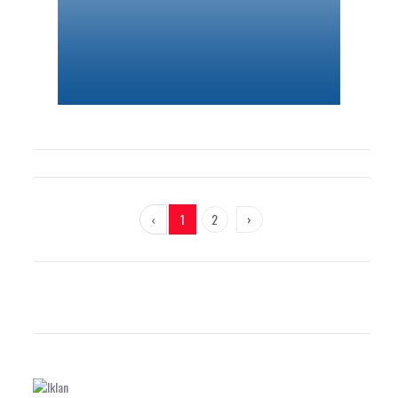
‹
1
2
›