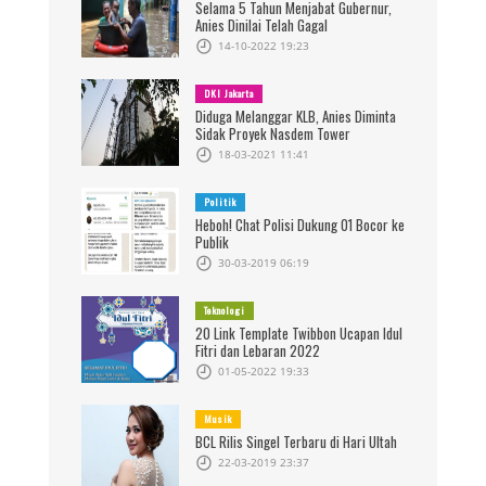
Selama 5 Tahun Menjabat Gubernur,
Anies Dinilai Telah Gagal
14-10-2022 19:23
DKI Jakarta
Diduga Melanggar KLB, Anies Diminta
Sidak Proyek Nasdem Tower
18-03-2021 11:41
Politik
Heboh! Chat Polisi Dukung 01 Bocor ke
Publik
30-03-2019 06:19
Teknologi
20 Link Template Twibbon Ucapan Idul
Fitri dan Lebaran 2022
01-05-2022 19:33
Musik
BCL Rilis Singel Terbaru di Hari Ultah
22-03-2019 23:37