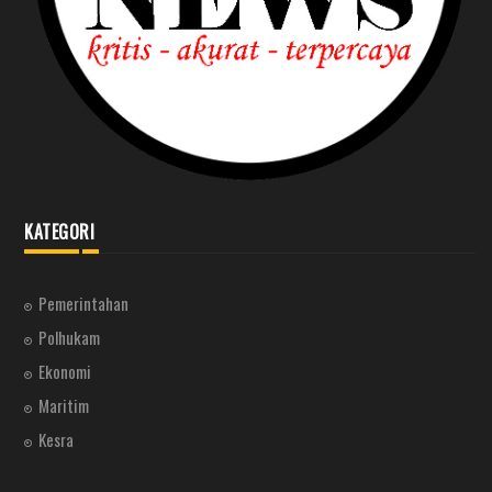
KATEGORI
Pemerintahan
Polhukam
Ekonomi
Maritim
Kesra