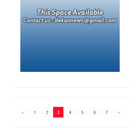
‹
1
2
3
4
5
6
7
›