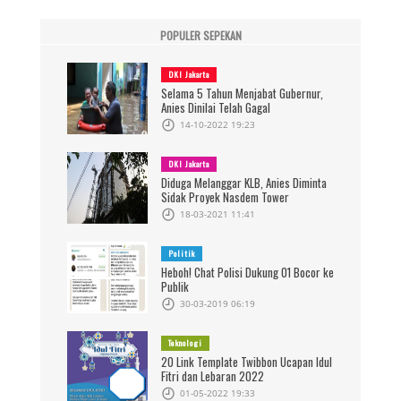
POPULER SEPEKAN
DKI Jakarta
Selama 5 Tahun Menjabat Gubernur,
Anies Dinilai Telah Gagal
14-10-2022 19:23
DKI Jakarta
Diduga Melanggar KLB, Anies Diminta
Sidak Proyek Nasdem Tower
18-03-2021 11:41
Politik
Heboh! Chat Polisi Dukung 01 Bocor ke
Publik
30-03-2019 06:19
Teknologi
20 Link Template Twibbon Ucapan Idul
Fitri dan Lebaran 2022
01-05-2022 19:33