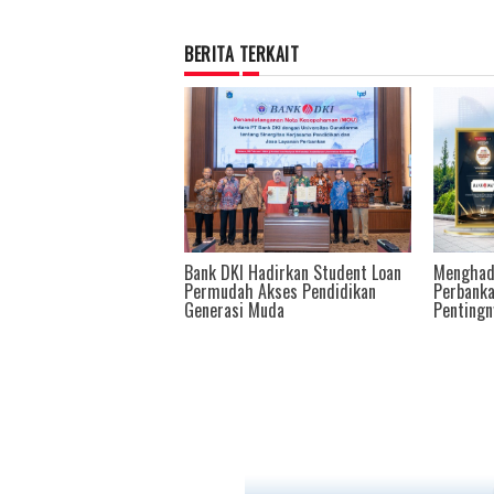
BERITA TERKAIT
 Hadirkan Student Loan
Menghadapi Dinamika Bisnis
Direktur
 Akses Pendidikan
Perbankan, Bank DKI Akui
Bank DKI
 Muda
Pentingnya Beradaptasi
CFO Awa