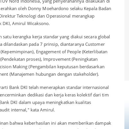
UV Nord Indonesia, yang penyerahannya dilakukan di
t diserahkan oleh Donny Moehardono selaku Kepala Badan
 Direktur Teknologi dan Operasional merangkap
nk DKI, Amirul Wicaksono.
 satu kerangka kerja standar yang diakui secara global
 dilandaskan pada 7 prinsip, diantaranya Customer
 (Kepemimpinan), Engagement of People (Keterlibatan
(Pendekatan proses), Improvement (Peningkatan
ecision Making (Pengambilan keputusan berdasarkan
ement (Manajemen hubungan dengan stakeholder).
rarti Bank DKI telah menerapkan standar internasional
mencerminkan dedikasi dan kerja keras kolektif dari tim
ank DKI dalam upaya meningkatkan kualitas
udit internal," kata Amirul.
kinan bahwa keberhasilan ini akan memberikan dampak