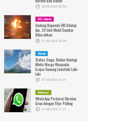
karena Bau Badan
08-08-2026 00:08
DKI Jakarta
Gedung Bapenda DKI Dilalap
Api, 20 Unit Mobil Damkar
Dikerahkan
07-08-2026 23:58
Daerah
Status Siaga, Badan Geologi
Minta Warga Waspadai
Erupsi Gunung Lewotobi Laki-
laki
07-08-2026 21:31
Teknologi
WhatsApp Perbarui Obrolan
Grup dengan Fitur Polling
07-08-2026 21:21