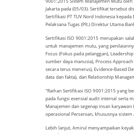
9001:2015 Sistem Manajemen Mutu oleh T
Jakarta pada (05/03). Sertifikat tersebu
Sertifikasi PT TUV Nord Indonesia kepada
Pelaksana Tugas (Plt.) Direktur Utama Ba
Sertifikasi ISO 9001:2015 merupakan salah
untuk manajemen mutu, yang penilaiannya
Focus (Fokus pada pelanggan), Leadership
sumber daya manusia), Process Approach 
secara terus menerus), Evidence-Based D
data dan fakta), dan Relationship Manag
"Raihan Sertifikasi ISO 9001:2015 yang be
pada fungsi esensial audit internal serta 
Manajemen dan segenap insan karyawan B
operasional Perseroan, khususnya sistem a
Lebih lanjut, Amirul menyampaikan keya