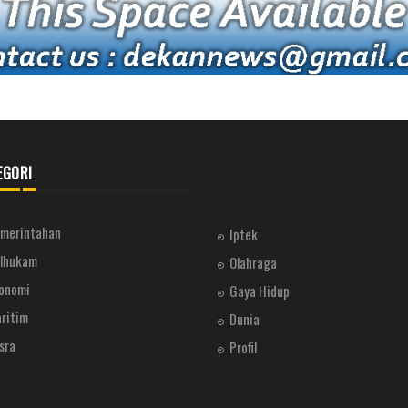
EGORI
merintahan
Iptek
lhukam
Olahraga
onomi
Gaya Hidup
ritim
Dunia
sra
Profil