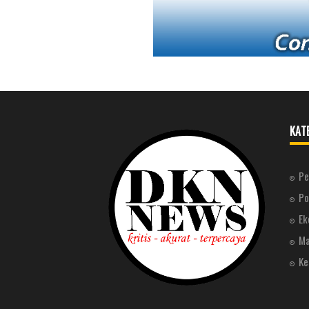
KAT
Pe
Po
Ek
Ma
Ke