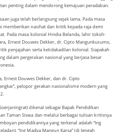
kuatan penting dalam mendorong kemajuan peradaban.
uasaan juga telah berlangsung sejak lama. Pada masa
ni memberikan nasihat dan kritik kepada raja demi
at. Pada masa kolonial Hindia Belanda, lahir tokoh-
tara, Ernest Douwes Dekker, dr. Cipto Mangunkusumo,
ik penjajahan serta ketidakadilan kolonial. Siapakah
ng dalam pergerakan nasional yang berjasa besar
onesia.
ra, Ernest Douwes Dekker, dan dr. Cipto
angkai”, pelopor gerakan nasionalisme modern yang
2.
oerjaningrat) dikenal sebagai Bapak Pendidikan
an Taman Siswa dan melalui berbagai tulisan kritisnya
emboyan pendidikannya yang terkenal adalah “Ing
eladan), “Ing Madya Mangun Karsa” (di tengah