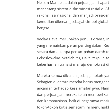
Nelson Mandela adalah pejuang anti-apart
menentang sistem diskriminasi rasial di A
rekonsiliasi nasional dan menjadi preside
kemudian dikenang sebagai simbol global 
bangsa.
Václav Havel merupakan penulis drama, in
yang memainkan peran penting dalam Revo
secara damai tanpa pertumpahan darah te
Cekoslowakia. Setelah itu, Havel terpilih 
keberhasilan transisi menuju demokrasi d
Mereka semua dikenang sebagai tokoh yang
Sebagian di antara mereka harus menghada
ancaman terhadap keselamatan jiwa. Namu
dan perjuangan mereka telah memberikan k
dan kemanusiaan, baik di negaranya masi
tokoh-tokoh kritis semacam ini menunjuk