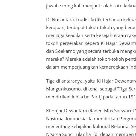
jawab sering kali menjadi salah satu ke
Di Nusantara, tradisi kritik terhadap kek
kerajaan, terdapat tokoh-tokoh yang bera
menjaga keadilan serta kesejahteraan raky
tokoh pergerakan seperti Ki Hajar Dewan
dan Soekarno yang secara terbuka mengkrit
mereka? Mereka adalah tokoh-tokoh penti
dalam memperjuangkan kemerdekaan Ind
Tiga di antaranya, yaitu Ki Hajar Dewanta
Mangunkusumo, dikenal sebagai “Tiga Ser
mendirikan Indische Partij pada tahun 191
Ki Hajar Dewantara (Raden Mas Soewardi S
Nasional Indonesia. Ia mendirikan Perguru
menentang kebijakan kolonial Belanda. S
Ngarsa Sung Tuladha” (di depan memberi t