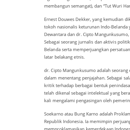
membangun semangat), dan “Tut Wuri Han
Ernest Douwes Dekker, yang kemudian di
tokoh nasionalis keturunan Indo-Belanda 
Dewantara dan dr. Cipto Mangunkusumo, i
Sebagai seorang jurnalis dan aktivis politi
Belanda serta memperjuangkan persatua
latar belakang etnis.
dr. Cipto Mangunkusumo adalah seorang d
dalam menentang penjajahan. Sebagai salah
kritik terhadap berbagai bentuk penindas
telah dikenal sebagai intelektual yang bera
kali mengalami pengasingan oleh pemerin
Soekarno atau Bung Karno adalah Prokla
Republik Indonesia. Ia memimpin perjuang
memproklamasikan kemerdekaan Indones