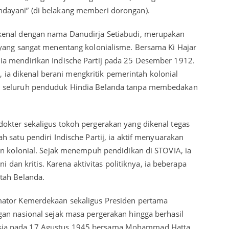
dayani” (di belakang memberi dorongan).
kenal dengan nama Danudirja Setiabudi, merupakan
yang sangat menentang kolonialisme. Bersama Ki Hajar
a mendirikan Indische Partij pada 25 Desember 1912.
k, ia dikenal berani mengkritik pemerintah kolonial
n seluruh penduduk Hindia Belanda tanpa membedakan
okter sekaligus tokoh pergerakan yang dikenal tegas
 satu pendiri Indische Partij, ia aktif menyuarakan
an kolonial. Sejak menempuh pendidikan di STOVIA, ia
ni dan kritis. Karena aktivitas politiknya, ia beberapa
tah Belanda.
mator Kemerdekaan sekaligus Presiden pertama
an nasional sejak masa pergerakan hingga berhasil
ia pada 17 Agustus 1945 bersama Mohammad Hatta.