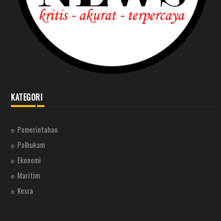
KATEGORI
Pemerintahan
Polhukam
Ekonomi
Maritim
Kesra