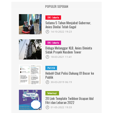
POPULER SEPEKAN
DKI Jakarta
Selama 5 Tahun Menjabat Gubernur,
Anies Dinilai Telah Gagal
14-10-2022 19:23
DKI Jakarta
Diduga Melanggar KLB, Anies Diminta
Sidak Proyek Nasdem Tower
18-03-2021 11:41
Politik
Heboh! Chat Polisi Dukung 01 Bocor ke
Publik
30-03-2019 06:19
Teknologi
20 Link Template Twibbon Ucapan Idul
Fitri dan Lebaran 2022
01-05-2022 19:33