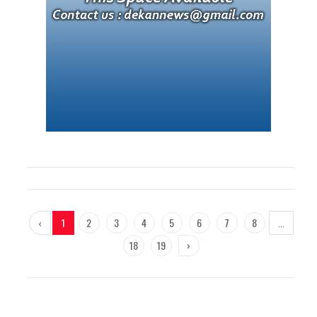
‹
1
2
3
4
5
6
7
8
...
18
19
›