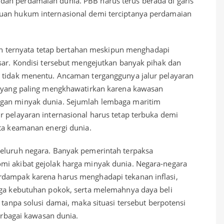
an perdamaian dunia. PBB harus terus berada di garis
uan hukum internasional demi terciptanya perdamaian
Iran ternyata tetap bertahan meskipun menghadapi
esar. Kondisi tersebut mengejutkan banyak pihak dan
n tidak menentu. Ancaman terganggunya jalur pelayaran
or yang paling mengkhawatirkan karena kawasan
ngan minyak dunia. Sejumlah lembaga maritim
r pelayaran internasional harus tetap terbuka demi
rta keamanan energi dunia.
seluruh negara. Banyak pemerintah terpaksa
mi akibat gejolak harga minyak dunia. Negara-negara
rdampak karena harus menghadapi tekanan inflasi,
rga kebutuhan pokok, serta melemahnya daya beli
 tanpa solusi damai, maka situasi tersebut berpotensi
berbagai kawasan dunia.