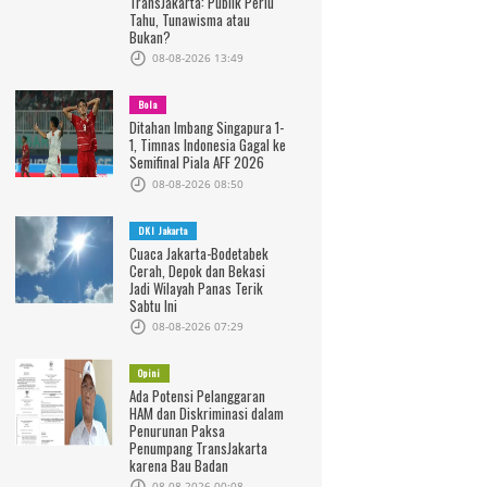
TransJakarta: Publik Perlu
Tahu, Tunawisma atau
Bukan?
08-08-2026 13:49
Bola
Ditahan Imbang Singapura 1-
1, Timnas Indonesia Gagal ke
Semifinal Piala AFF 2026
08-08-2026 08:50
DKI Jakarta
Cuaca Jakarta-Bodetabek
Cerah, Depok dan Bekasi
Jadi Wilayah Panas Terik
Sabtu Ini
08-08-2026 07:29
Opini
Ada Potensi Pelanggaran
HAM dan Diskriminasi dalam
Penurunan Paksa
Penumpang TransJakarta
karena Bau Badan
08-08-2026 00:08