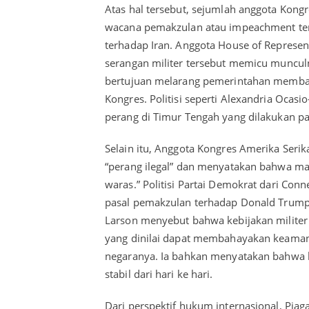
Atas hal tersebut, sejumlah anggota Kon
wacana pemakzulan atau impeachment ter
terhadap Iran. Anggota House of Represen
serangan militer tersebut memicu muncul
bertujuan melarang pemerintahan membawa
Kongres. Politisi seperti Alexandria Ocasi
perang di Timur Tengah yang dilakukan p
Selain itu, Anggota Kongres Amerika Ser
“perang ilegal” dan menyatakan bahwa man
waras.” Politisi Partai Demokrat dari Conn
pasal pemakzulan terhadap Donald Trump 
Larson menyebut bahwa kebijakan militer
yang dinilai dapat membahayakan keaman
negaranya. Ia bahkan menyatakan bahwa k
stabil dari hari ke hari.
Dari perspektif hukum internasional, Pi