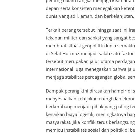
penting dalam rangka menjaga keamanan d
depan serta konsisten menegakkan ketent
dunia yang adil, aman, dan berkelanjutan.
Terkait perang tersebut, hingga saat ini 
tekanan militer dan sanksi yang sangat b
membuat situasi geopolitik dunia semaki
di Selat Hormuz menjadi salah satu fakt
tersebut merupakan jalur utama perdaga
internasional juga menegaskan bahwa jalu
menjaga stabilitas perdagangan global se
Dampak perang kini dirasakan hampir di 
menyesuaikan kebijakan energi dan ekono
berkembang menjadi pihak yang paling te
kenaikan biaya logistik, meningkatnya ha
masyarakat. Jika konflik terus berlangsung
memicu instabilitas sosial dan politik di 