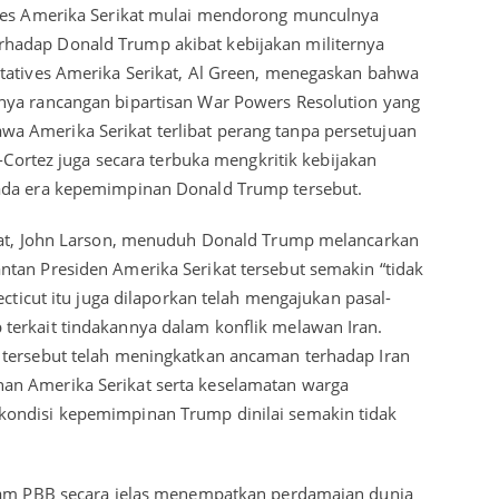
gres Amerika Serikat mulai mendorong munculnya
hadap Donald Trump akibat kebijakan militernya
tatives Amerika Serikat, Al Green, menegaskan bahwa
nya rancangan bipartisan War Powers Resolution yang
 Amerika Serikat terlibat perang tanpa persetujuan
o-Cortez juga secara terbuka mengkritik kebijakan
ada era kepemimpinan Donald Trump tersebut.
ikat, John Larson, menuduh Donald Trump melancarkan
tan Presiden Amerika Serikat tersebut semakin “tidak
ecticut itu juga dilaporkan telah mengajukan pasal-
terkait tindakannya dalam konflik melawan Iran.
 tersebut telah meningkatkan ancaman terhadap Iran
an Amerika Serikat serta keselamatan warga
ondisi kepemimpinan Trump dinilai semakin tidak
agam PBB secara jelas menempatkan perdamaian dunia