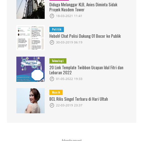
Diduga Melanggar KLB, Anies Diminta Sidak
Proyek Nasdem Tower
18-03-2021 11:41
Politik
Heboh! Chat Polisi Dukung 01 Bocor ke Publik
30-03-2019 06:19
Teknologi
20 Link Template Twibbon Ucapan Idul Fitri dan
Lebaran 2022
01-05-2022 19:33
Musik
BCL Rilis Singel Terbaru di Hari Ultah
22-03-2019 23:37
- Advertisement -