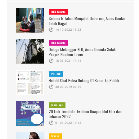
DKI Jakarta
Selama 5 Tahun Menjabat Gubernur, Anies Dinilai
Telah Gagal
14-10-2022 19:23
DKI Jakarta
Diduga Melanggar KLB, Anies Diminta Sidak
Proyek Nasdem Tower
18-03-2021 11:41
Politik
Heboh! Chat Polisi Dukung 01 Bocor ke Publik
30-03-2019 06:19
Teknologi
20 Link Template Twibbon Ucapan Idul Fitri dan
Lebaran 2022
01-05-2022 19:33
Musik