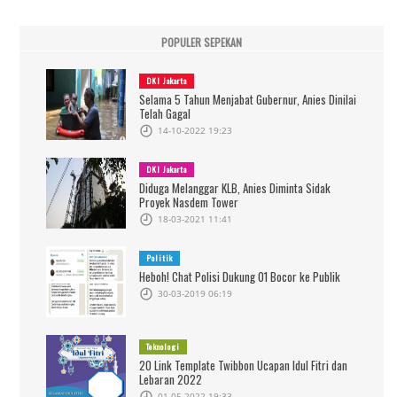
POPULER SEPEKAN
DKI Jakarta
Selama 5 Tahun Menjabat Gubernur, Anies Dinilai
Telah Gagal
14-10-2022 19:23
DKI Jakarta
Diduga Melanggar KLB, Anies Diminta Sidak
Proyek Nasdem Tower
18-03-2021 11:41
Politik
Heboh! Chat Polisi Dukung 01 Bocor ke Publik
30-03-2019 06:19
Teknologi
20 Link Template Twibbon Ucapan Idul Fitri dan
Lebaran 2022
01-05-2022 19:33