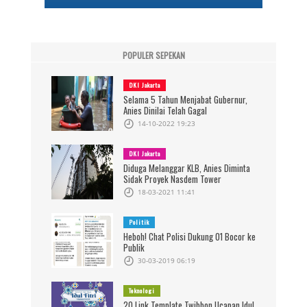
POPULER SEPEKAN
DKI Jakarta
Selama 5 Tahun Menjabat Gubernur,
Anies Dinilai Telah Gagal
14-10-2022 19:23
DKI Jakarta
Diduga Melanggar KLB, Anies Diminta
Sidak Proyek Nasdem Tower
18-03-2021 11:41
Politik
Heboh! Chat Polisi Dukung 01 Bocor ke
Publik
30-03-2019 06:19
Teknologi
20 Link Template Twibbon Ucapan Idul