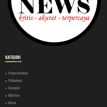
KATEGORI
Pemerintahan
Polhukam
Ekonomi
Maritim
Kesra