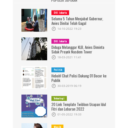
POPULER SEPEKAN
DKI Jakarta
Selama 5 Tahun Menjabat Gubernur,
Anies Dinilai Telah Gagal
14-10-2022 19:23
DKI Jakarta
Diduga Melanggar KLB, Anies Diminta
Sidak Proyek Nasdem Tower
18-03-2021 11:41
Politik
Heboh! Chat Polisi Dukung 01 Bocor ke
Publik
30-03-2019 06:19
Teknologi
20 Link Template Twibbon Ucapan Idul
Fitri dan Lebaran 2022
01-05-2022 19:33
Musik