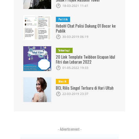
18-03-2021 11:41
Politik
Heboh! Chat Polisi Dukung 01 Bocor ke
Publik
30-03-2019 06:19
Teknologi
20 Link Template Twibbon Ucapan Idul
Fitri dan Lebaran 2022
01-05-2022 19:33
Musik
BCL Rilis Singel Terbaru di Hari Ultah
22-03-2019 23:37
- Advertisement -