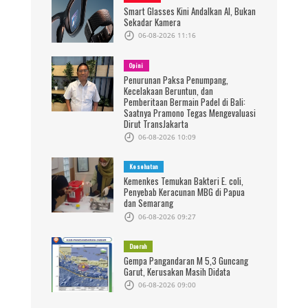
Smart Glasses Kini Andalkan AI, Bukan
Sekadar Kamera
06-08-2026 11:16
Opini
Penurunan Paksa Penumpang,
Kecelakaan Beruntun, dan
Pemberitaan Bermain Padel di Bali:
Saatnya Pramono Tegas Mengevaluasi
Dirut TransJakarta
06-08-2026 10:09
Kesehatan
Kemenkes Temukan Bakteri E. coli,
Penyebab Keracunan MBG di Papua
dan Semarang
06-08-2026 09:27
Daerah
Gempa Pangandaran M 5,3 Guncang
Garut, Kerusakan Masih Didata
06-08-2026 09:00