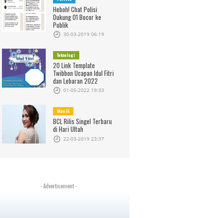
Heboh! Chat Polisi
Dukung 01 Bocor ke
Publik
30-03-2019 06:19
Teknologi
20 Link Template
Twibbon Ucapan Idul Fitri
dan Lebaran 2022
01-05-2022 19:33
Musik
BCL Rilis Singel Terbaru
di Hari Ultah
22-03-2019 23:37
- Advertisement -