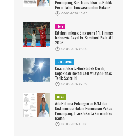
Penumpang Bus TransJakarta: Publik
Perlu Tahu, Tunawisma atau Bukan?
08-08-2026 13:49
Bola
Ditahan Imbang Singapura 1-1, Timnas
Indonesia Gagal ke Semifinal Piala AFF
2026
08-08-2026 08:50
DKI Jakarta
Cuaca Jakarta-Bodetabek Cerah,
Depok dan Bekasi Jadi Wilayah Panas
Terik Sabtu Ini
08-08-2026 07:29
Opini
Ada Potensi Pelanggaran HAM dan
Diskriminasi dalam Penurunan Paksa
Penumpang TransJakarta karena Bau
Badan
08-08-2026 00:08