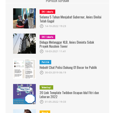
POPULER SEPEKAN
DKI Jakarta
Selama 5 Tahun Menjabat Gubernur, Anies Dinilai
Telah Gagal
14-10-2022 19:23
DKI Jakarta
Diduga Melanggar KLB, Anies Diminta Sidak
Proyek Nasdem Tower
18-03-2021 11:41
Politik
Heboh! Chat Polisi Dukung 01 Bocor ke Publik
30-03-2019 06:19
Teknologi
20 Link Template Twibbon Ucapan Idul Fitri dan
Lebaran 2022
01-05-2022 19:33
Musik