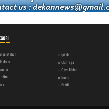
EGORI
merintahan
Iptek
lhukam
Olahraga
onomi
Gaya Hidup
ritim
Dunia
sra
Profil