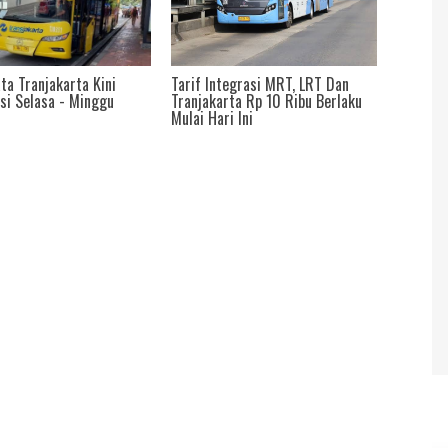
tegrasi MRT, LRT Dan
Sambut HUT DKI Besok, Naik
Tarif Tr
rta Rp 10 Ribu Berlaku
BusTranJakarta, MRT Dan LRT
Digrati
i Ini
Masyarakat Hanya Bayar Rp 1
Makin P