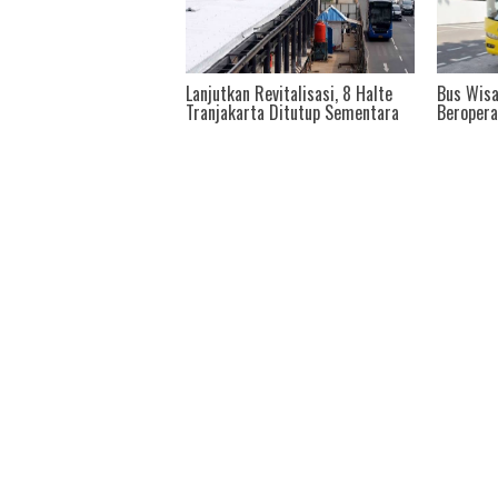
 Revitalisasi, 8 Halte
Bus Wisata Tranjakarta Kini
Tarif In
rta Ditutup Sementara
Beroperasi Selasa - Minggu
Tranjaka
Mulai Har