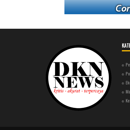
KAT
Pe
Po
Ek
Ma
Ke