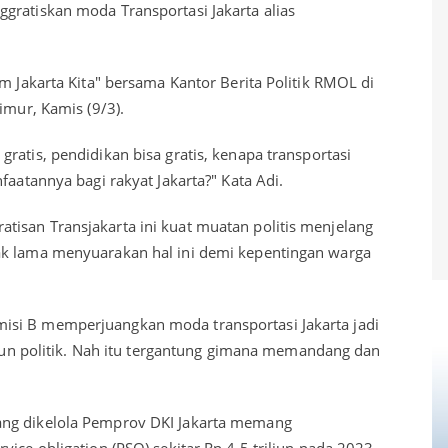
gratiskan moda Transportasi Jakarta alias
um Jakarta Kita" bersama Kantor Berita Politik RMOL di
imur, Kamis (9/3).
ratis, pendidikan bisa gratis, kenapa transportasi
faatannya bagi rakyat Jakarta?" Kata Adi.
isan Transjakarta ini kuat muatan politis menjelang
ak lama menyuarakan hal ini demi kepentingan warga
si B memperjuangkan moda transportasi Jakarta jadi
tahun politik. Nah itu tergantung gimana memandang dan
ang dikelola Pemprov DKI Jakarta memang
ice obligation (PSO) sekitar Rp 4,5 triliun pada 2023.