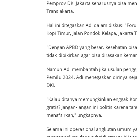
Pemprov DKI Jakarta seharusnya bisa meng
Transjakarta.
Hal ini ditegaskan Adi dalam diskusi "For
Kopi Timur, Jalan Pondok Kelapa, Jakarta T
"Dengan APBD yang besar, kesehatan bisa g
tidak dipikirkan agar bisa dirasakan keman
Namun Adi membantah jika usulan penggrat
Pemilu 2024. Adi menegaskan dirinya sej
DKI.
"Kalau ditanya memungkinkan enggak Komi
gratis? Jangan-jangan ini politis karena 
menafsirkan," ungkapnya.
Selama ini operasional angkutan umum y
mengandalkan dana subsidi atau public serv