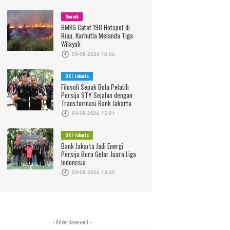
Daerah
BMKG Catat 198 Hotspot di
Riau, Karhutla Melanda Tiga
ansjakarta Diminta
Lanjutkan Revitalisasi, 8 Halte
Bus Wis
Wilayah
skan Imbas Kemacetan
Tranjakarta Ditutup Sementara
Beroper
09-08-2026 18:06
arah
DKI Jakarta
Filosofi Sepak Bola Pelatih
Persija STY Sejalan dengan
Transformasi Bank Jakarta
09-08-2026 15:01
DKI Jakarta
Bank Jakarta Jadi Energi
Persija Buru Gelar Juara Liga
Indonesia
09-08-2026 14:49
- Advertisement -