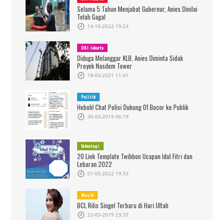
Selama 5 Tahun Menjabat Gubernur, Anies Dinilai
Telah Gagal
14-10-2022 19:23
DKI Jakarta
Diduga Melanggar KLB, Anies Diminta Sidak
Proyek Nasdem Tower
18-03-2021 11:41
Politik
Heboh! Chat Polisi Dukung 01 Bocor ke Publik
30-03-2019 06:19
Teknologi
20 Link Template Twibbon Ucapan Idul Fitri dan
Lebaran 2022
01-05-2022 19:33
Musik
BCL Rilis Singel Terbaru di Hari Ultah
22-03-2019 23:37