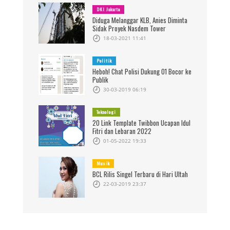
DKI Jakarta
Diduga Melanggar KLB, Anies Diminta
Sidak Proyek Nasdem Tower
18-03-2021 11:41
Politik
Heboh! Chat Polisi Dukung 01 Bocor ke
Publik
30-03-2019 06:19
Teknologi
20 Link Template Twibbon Ucapan Idul
Fitri dan Lebaran 2022
01-05-2022 19:33
Musik
BCL Rilis Singel Terbaru di Hari Ultah
22-03-2019 23:37