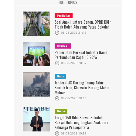
HOT TOPICS
Pendidikan
Soal Anak Huntara Senen, DPRD DKI :
Tidak Boleh Ada yang Putus Sekolah
08-08-2026 21:15
Teknologi
Pemerintah Perkuat Industri Game,
Pertumbuhan Capai 18,22%
08-08-2026 20:37
Dunia
Jenderal AS Dorong Trump Akhiri
Konflik Iran, Khawatir Perang Makin
Meluas
08-08-2026 20:16
Daerah
Target 150 Ribu Siswa, Sekolah
Rakyat Didorong Jangkau Anak dari
Keluarga Prasejahtera
08-08-2026 19:56