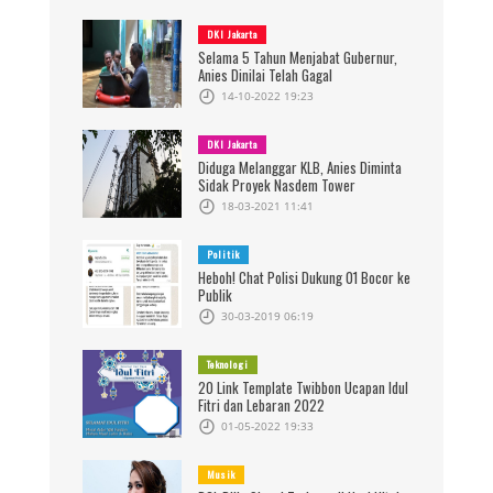
DKI Jakarta
Selama 5 Tahun Menjabat Gubernur,
Anies Dinilai Telah Gagal
14-10-2022 19:23
DKI Jakarta
Diduga Melanggar KLB, Anies Diminta
Sidak Proyek Nasdem Tower
18-03-2021 11:41
Politik
Heboh! Chat Polisi Dukung 01 Bocor ke
Publik
30-03-2019 06:19
Teknologi
20 Link Template Twibbon Ucapan Idul
Fitri dan Lebaran 2022
01-05-2022 19:33
Musik