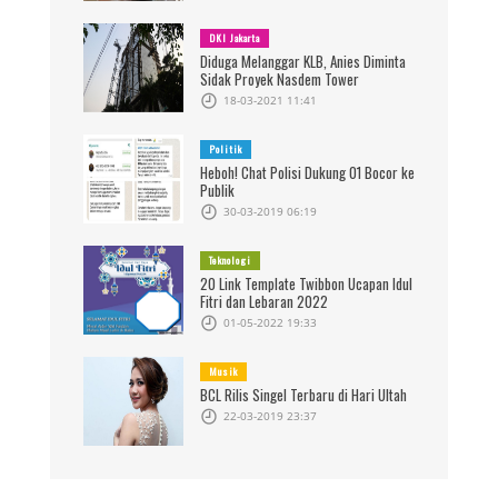
DKI Jakarta
Diduga Melanggar KLB, Anies Diminta
Sidak Proyek Nasdem Tower
18-03-2021 11:41
Politik
Heboh! Chat Polisi Dukung 01 Bocor ke
Publik
30-03-2019 06:19
Teknologi
20 Link Template Twibbon Ucapan Idul
Fitri dan Lebaran 2022
01-05-2022 19:33
Musik
BCL Rilis Singel Terbaru di Hari Ultah
22-03-2019 23:37