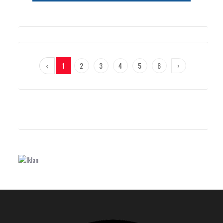
‹
1
2
3
4
5
6
›