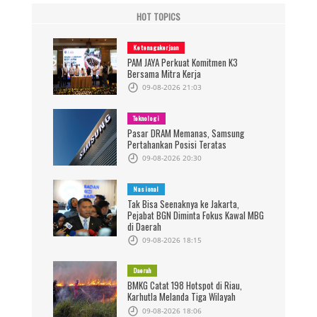
HOT TOPICS
Ketenagakerjaan
PAM JAYA Perkuat Komitmen K3
Bersama Mitra Kerja
09-08-2026 21:03
Teknologi
Pasar DRAM Memanas, Samsung
Pertahankan Posisi Teratas
09-08-2026 20:30
Nasional
Tak Bisa Seenaknya ke Jakarta,
Pejabat BGN Diminta Fokus Kawal MBG
di Daerah
09-08-2026 18:15
Daerah
BMKG Catat 198 Hotspot di Riau,
Karhutla Melanda Tiga Wilayah
09-08-2026 18:06