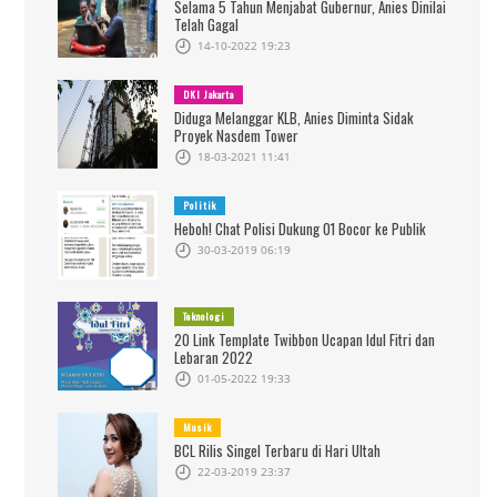
Selama 5 Tahun Menjabat Gubernur, Anies Dinilai
Telah Gagal
14-10-2022 19:23
DKI Jakarta
Diduga Melanggar KLB, Anies Diminta Sidak
Proyek Nasdem Tower
18-03-2021 11:41
Politik
Heboh! Chat Polisi Dukung 01 Bocor ke Publik
30-03-2019 06:19
Teknologi
20 Link Template Twibbon Ucapan Idul Fitri dan
Lebaran 2022
01-05-2022 19:33
Musik
BCL Rilis Singel Terbaru di Hari Ultah
22-03-2019 23:37