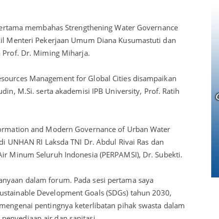
si pertama membahas Strengthening Water Governance
akil Menteri Pekerjaan Umum Diana Kusumastuti dan
 Prof. Dr. Miming Miharja.
esources Management for Global Cities disampaikan
din, M.Si. serta akademisi IPB University, Prof. Ratih
sformation and Modern Governance of Urban Water
tudi UNHAN RI Laksda TNI Dr. Abdul Rivai Ras dan
Air Minum Seluruh Indonesia (PERPAMSI), Dr. Subekti.
anyaan dalam forum. Pada sesi pertama saya
ustainable Development Goals (SDGs) tahun 2030,
 mengenai pentingnya keterlibatan pihak swasta dalam
enyediaan air dan sanitasi.