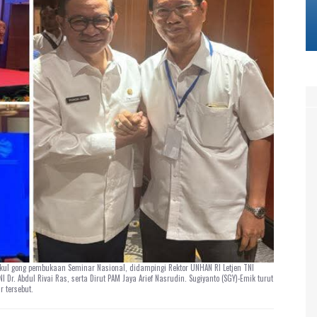
kul gong pembukaan Seminar Nasional, didampingi Rektor UNHAN RI Letjen TNI
 Dr. Abdul Rivai Ras, serta Dirut PAM Jaya Arief Nasrudin. Sugiyanto (SGY)-Emik turut
 tersebut.