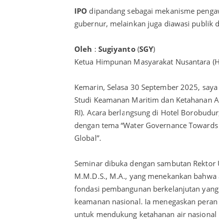
IPO
dipandang sebagai mekanisme pengawa
gubernur, melainkan juga diawasi publik d
Oleh
:
Sugiyanto
(
SGY
)
Ketua Himpunan Masyarakat Nusantara (
Kemarin, Selasa 30 September 2025, saya
Studi Keamanan Maritim dan Ketahanan Ai
RI). Acara berlangsung di Hotel Borobudur
dengan tema “Water Governance Towards Gl
Global”.
Seminar dibuka dengan sambutan Rektor U
M.M.D.S., M.A., yang menekankan bahwa ai
fondasi pembangunan berkelanjutan yang 
keamanan nasional. Ia menegaskan peran U
untuk mendukung ketahanan air nasional 