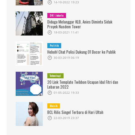
14-10-2022 19:23
DKI Jakarta
Diduga Melanggar KLB, Anies Diminta Sidak
Proyek Nasdem Tower
18-03-2021 11:41
Politik
Heboh! Chat Polisi Dukung 01 Bocor ke Publik
30-03-2019 06:19
Teknologi
20 Link Template Twibbon Ucapan Idul Fitri dan
Lebaran 2022
01-05-2022 19:33
Musik
BCL Rilis Singel Terbaru di Hari Ultah
22-03-2019 23:37