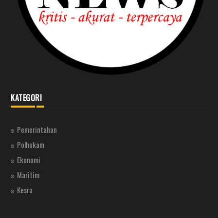
KATEGORI
Pemerintahan
Polhukam
Ekonomi
Maritim
Kesra