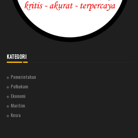
KATEGORI
Pemerintahan
Polhukam
Ekonomi
Maritim
Kesra