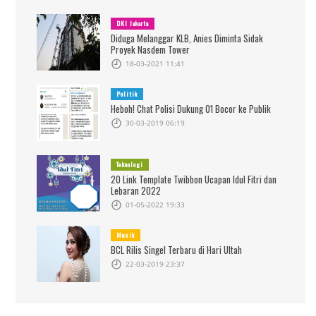
DKI Jakarta
Diduga Melanggar KLB, Anies Diminta Sidak
Proyek Nasdem Tower
18-03-2021 11:41
Politik
Heboh! Chat Polisi Dukung 01 Bocor ke Publik
30-03-2019 06:19
Teknologi
20 Link Template Twibbon Ucapan Idul Fitri dan
Lebaran 2022
01-05-2022 19:33
Musik
BCL Rilis Singel Terbaru di Hari Ultah
22-03-2019 23:37