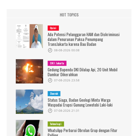
HOT TOPICS
Opini
Ada Potensi Pelanggaran HAM dan Diskriminasi
dalam Penurunan Paksa Penumpang
TransJakarta karena Bau Badan
08-08-2026 00:08
DKI Jakarta
Gedung Bapenda DKI Dilalap Api, 20 Unit Mobil
Damkar Dikerahkan
07-08-2026 23:58
Daerah
Status Siaga, Badan Geologi Minta Warga
Waspadai Erupsi Gunung Lewotobi Laki-laki
07-08-2026 21:31
Teknologi
WhatsApp Perbarui Obrolan Grup dengan Fitur
Polling