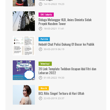
14-10-2022 19:23
DKI Jakarta
Diduga Melanggar KLB, Anies Diminta Sidak
Proyek Nasdem Tower
18-03-2021 11:41
Politik
Heboh! Chat Polisi Dukung 01 Bocor ke Publik
30-03-2019 06:19
Teknologi
20 Link Template Twibbon Ucapan Idul Fitri dan
Lebaran 2022
01-05-2022 19:33
Musik
BCL Rilis Singel Terbaru di Hari Ultah
22-03-2019 23:37