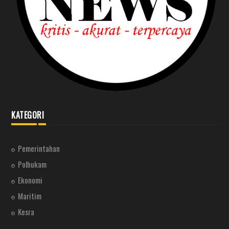
KATEGORI
Pemerintahan
Polhukam
Ekonomi
Maritim
Kesra