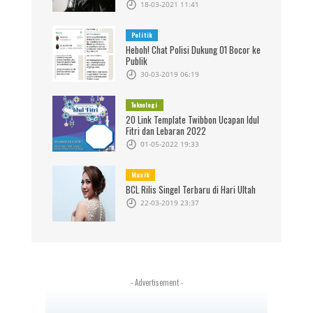
18-03-2021 11:41
Politik
Heboh! Chat Polisi Dukung 01 Bocor ke
Publik
30-03-2019 06:19
Teknologi
20 Link Template Twibbon Ucapan Idul
Fitri dan Lebaran 2022
01-05-2022 19:33
Musik
BCL Rilis Singel Terbaru di Hari Ultah
22-03-2019 23:37
- Advertisement -