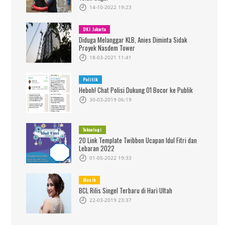
14-10-2022 19:23
DKI Jakarta
Diduga Melanggar KLB, Anies Diminta Sidak
Proyek Nasdem Tower
18-03-2021 11:41
Politik
Heboh! Chat Polisi Dukung 01 Bocor ke Publik
30-03-2019 06:19
Teknologi
20 Link Template Twibbon Ucapan Idul Fitri dan
Lebaran 2022
01-05-2022 19:33
Musik
BCL Rilis Singel Terbaru di Hari Ultah
22-03-2019 23:37