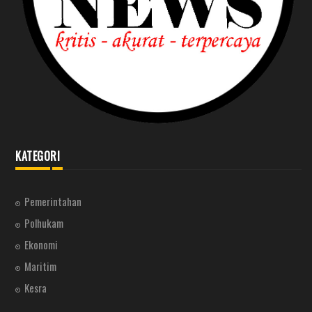
KATEGORI
Pemerintahan
Polhukam
Ekonomi
Maritim
Kesra