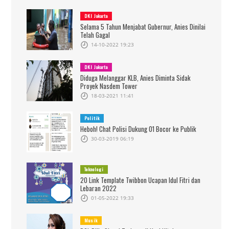
DKI Jakarta
Selama 5 Tahun Menjabat Gubernur, Anies Dinilai
Telah Gagal
14-10-2022 19:23
DKI Jakarta
Diduga Melanggar KLB, Anies Diminta Sidak
Proyek Nasdem Tower
18-03-2021 11:41
Politik
Heboh! Chat Polisi Dukung 01 Bocor ke Publik
30-03-2019 06:19
Teknologi
20 Link Template Twibbon Ucapan Idul Fitri dan
Lebaran 2022
01-05-2022 19:33
Musik