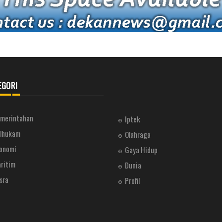
EGORI
merintahan
Iptek
lhukam
Olahraga
onomi
Gaya Hidup
ritim
Dunia
sra
Profil