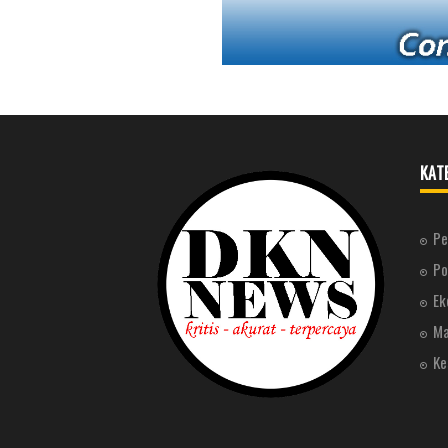
KAT
Pe
Po
Ek
Ma
Ke