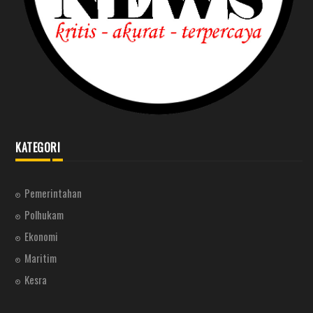
KATEGORI
Pemerintahan
Polhukam
Ekonomi
Maritim
Kesra