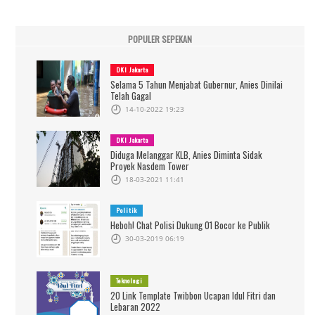
POPULER SEPEKAN
DKI Jakarta
Selama 5 Tahun Menjabat Gubernur, Anies Dinilai
Telah Gagal
14-10-2022 19:23
DKI Jakarta
Diduga Melanggar KLB, Anies Diminta Sidak
Proyek Nasdem Tower
18-03-2021 11:41
Politik
Heboh! Chat Polisi Dukung 01 Bocor ke Publik
30-03-2019 06:19
Teknologi
20 Link Template Twibbon Ucapan Idul Fitri dan
Lebaran 2022