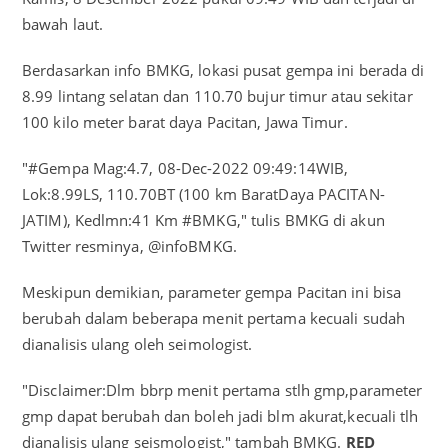
bawah laut.
Berdasarkan info BMKG, lokasi pusat gempa ini berada di
8.99 lintang selatan dan 110.70 bujur timur atau sekitar
100 kilo meter barat daya Pacitan, Jawa Timur.
"#Gempa Mag:4.7, 08-Dec-2022 09:49:14WIB,
Lok:8.99LS, 110.70BT (100 km BaratDaya PACITAN-
JATIM), Kedlmn:41 Km #BMKG," tulis BMKG di akun
Twitter resminya, @infoBMKG.
Meskipun demikian, parameter gempa Pacitan ini bisa
berubah dalam beberapa menit pertama kecuali sudah
dianalisis ulang oleh seimologist.
"Disclaimer:Dlm bbrp menit pertama stlh gmp,parameter
gmp dapat berubah dan boleh jadi blm akurat,kecuali tlh
dianalisis ulang seismologist," tambah BMKG.
RED