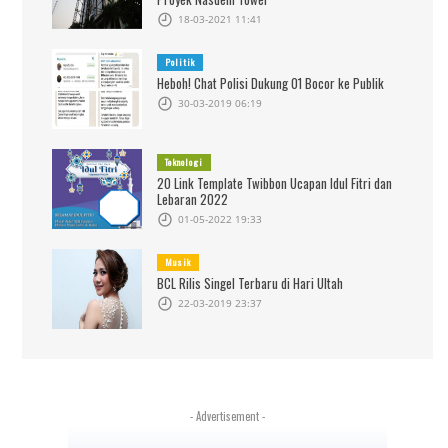
18-03-2021 11:41
Politik
Heboh! Chat Polisi Dukung 01 Bocor ke Publik
30-03-2019 06:19
Teknologi
20 Link Template Twibbon Ucapan Idul Fitri dan
Lebaran 2022
01-05-2022 19:33
Musik
BCL Rilis Singel Terbaru di Hari Ultah
22-03-2019 23:37
- Advertisement -