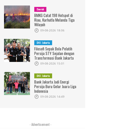
Daerah
BMKG Catat 198 Hotspot di
Riau, Karhutla Melanda Tiga
Metro Jakarta Barat Gelar
Konvoi Berdalih Bagi Takjil, 140
Belum 
Wilayah
 Hari Kesadaran Nasional
Pelajar Diamankan Polres Metro
09-08-2026 18:06
engan Khidmat
Jakpus.
DKI Jakarta
Filosofi Sepak Bola Pelatih
Persija STY Sejalan dengan
Transformasi Bank Jakarta
09-08-2026 15:01
DKI Jakarta
Bank Jakarta Jadi Energi
Persija Buru Gelar Juara Liga
Indonesia
09-08-2026 14:49
- Advertisement -