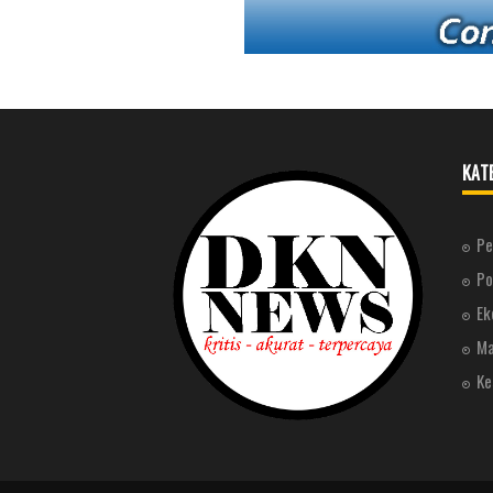
KAT
Pe
Po
Ek
Ma
Ke