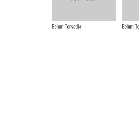
rdalih Bagi Takjil, 140
Belum Tersedia
Belum Te
Diamankan Polres Metro