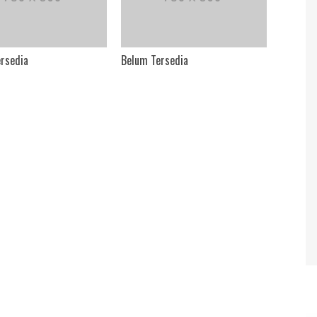
rsedia
Belum Tersedia
Polres 
Upacara
2024 D