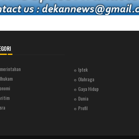
EGORI
merintahan
Iptek
lhukam
Olahraga
onomi
Gaya Hidup
ritim
Dunia
sra
Profil