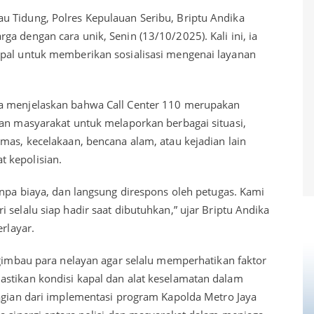
u Tidung, Polres Kepulauan Seribu, Briptu Andika
a dengan cara unik, Senin (13/10/2025). Kali ini, ia
apal untuk memberikan sosialisasi mengenai layanan
ka menjelaskan bahwa Call Center 110 merupakan
kan masyarakat untuk melaporkan berbagai situasi,
mas, kecelakaan, bencana alam, atau kejadian lain
 kepolisian.
anpa biaya, dan langsung direspons oleh petugas. Kami
 selalu siap hadir saat dibutuhkan,” ujar Briptu Andika
erlayar.
ngimbau para nelayan agar selalu memperhatikan faktor
stikan kondisi kapal dan alat keselamatan dalam
bagian dari implementasi program Kapolda Metro Jaya