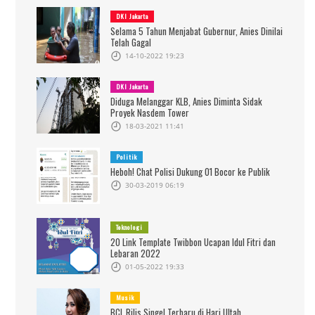
DKI Jakarta
Selama 5 Tahun Menjabat Gubernur, Anies Dinilai
Telah Gagal
14-10-2022 19:23
DKI Jakarta
Diduga Melanggar KLB, Anies Diminta Sidak
Proyek Nasdem Tower
18-03-2021 11:41
Politik
Heboh! Chat Polisi Dukung 01 Bocor ke Publik
30-03-2019 06:19
Teknologi
20 Link Template Twibbon Ucapan Idul Fitri dan
Lebaran 2022
01-05-2022 19:33
Musik
BCL Rilis Singel Terbaru di Hari Ultah