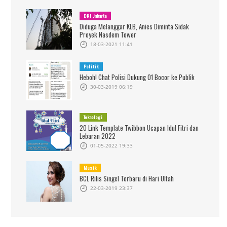
DKI Jakarta
Diduga Melanggar KLB, Anies Diminta Sidak
Proyek Nasdem Tower
18-03-2021 11:41
Politik
Heboh! Chat Polisi Dukung 01 Bocor ke Publik
30-03-2019 06:19
Teknologi
20 Link Template Twibbon Ucapan Idul Fitri dan
Lebaran 2022
01-05-2022 19:33
Musik
BCL Rilis Singel Terbaru di Hari Ultah
22-03-2019 23:37