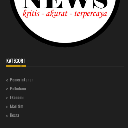
KATEGORI
Pemerintahan
Polhukam
Ekonomi
Maritim
Kesra