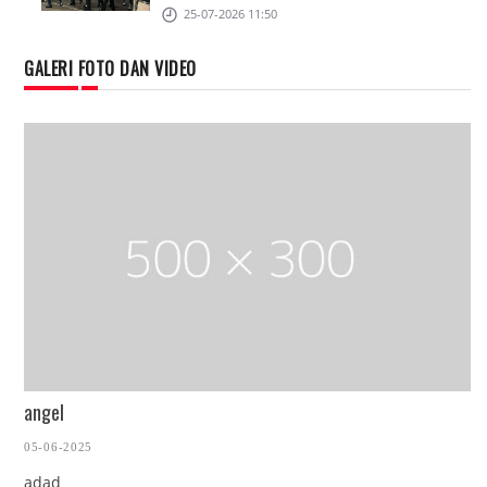
25-07-2026 11:50
GALERI FOTO DAN VIDEO
angel
De
05-06-2025
19
adad
15