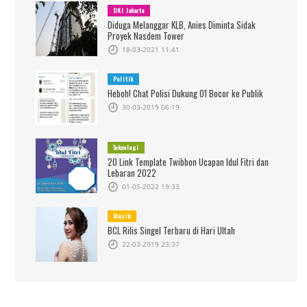
DKI Jakarta
Diduga Melanggar KLB, Anies Diminta Sidak
Proyek Nasdem Tower
18-03-2021 11:41
Politik
Heboh! Chat Polisi Dukung 01 Bocor ke Publik
30-03-2019 06:19
Teknologi
20 Link Template Twibbon Ucapan Idul Fitri dan
Lebaran 2022
01-05-2022 19:33
Musik
BCL Rilis Singel Terbaru di Hari Ultah
22-03-2019 23:37