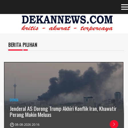
BERITA PILIHAN
DAERAH
Target 150 Ribu Siswa, Sekolah Rakyat Didorong