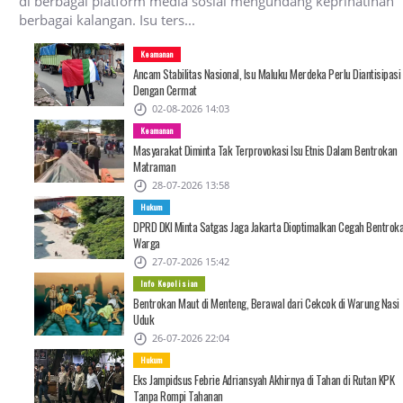
di berbagai platform media sosial mengundang keprihatinan
berbagai kalangan. Isu ters...
Keamanan
Ancam Stabilitas Nasional, Isu Maluku Merdeka Perlu Diantisipasi
Dengan Cermat
02-08-2026 14:03
Keamanan
Masyarakat Diminta Tak Terprovokasi Isu Etnis Dalam Bentrokan
Matraman
28-07-2026 13:58
Hukum
DPRD DKI Minta Satgas Jaga Jakarta Dioptimalkan Cegah Bentrok
Warga
27-07-2026 15:42
Info Kepolisian
Bentrokan Maut di Menteng, Berawal dari Cekcok di Warung Nasi
Uduk
26-07-2026 22:04
Hukum
Eks Jampidsus Febrie Adriansyah Akhirnya di Tahan di Rutan KPK
Tanpa Rompi Tahanan