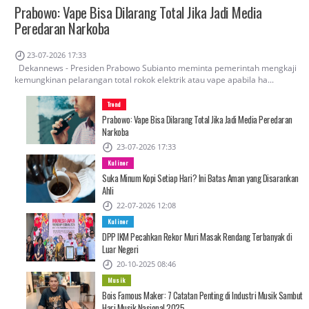
Prabowo: Vape Bisa Dilarang Total Jika Jadi Media
Peredaran Narkoba
23-07-2026 17:33
Dekannews - Presiden Prabowo Subianto meminta pemerintah mengkaji
kemungkinan pelarangan total rokok elektrik atau vape apabila ha...
Trend
Prabowo: Vape Bisa Dilarang Total Jika Jadi Media Peredaran
Narkoba
23-07-2026 17:33
Kuliner
Suka Minum Kopi Setiap Hari? Ini Batas Aman yang Disarankan
Ahli
22-07-2026 12:08
Kuliner
DPP IKM Pecahkan Rekor Muri Masak Rendang Terbanyak di
Luar Negeri
20-10-2025 08:46
Musik
Bois Famous Maker: 7 Catatan Penting di Industri Musik Sambut
Hari Musik Nasional 2025