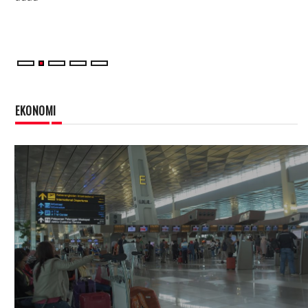
Ko
EKONOMI