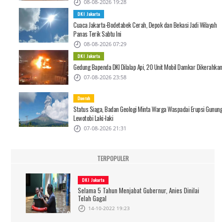
08-08-2026 19:28
DKI Jakarta
Cuaca Jakarta-Bodetabek Cerah, Depok dan Bekasi Jadi Wilayah
Panas Terik Sabtu Ini
08-08-2026 07:29
DKI Jakarta
Gedung Bapenda DKI Dilalap Api, 20 Unit Mobil Damkar Dikerahka
07-08-2026 23:58
Daerah
Status Siaga, Badan Geologi Minta Warga Waspadai Erupsi Gunun
Lewotobi Laki-laki
07-08-2026 21:31
TERPOPULER
DKI Jakarta
Selama 5 Tahun Menjabat Gubernur, Anies Dinilai
Telah Gagal
14-10-2022 19:23