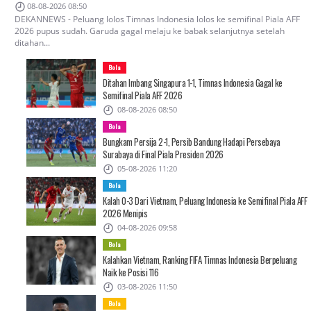
08-08-2026 08:50
DEKANNEWS - Peluang lolos Timnas Indonesia lolos ke semifinal Piala AFF
2026 pupus sudah. Garuda gagal melaju ke babak selanjutnya setelah
ditahan...
Bola
Ditahan Imbang Singapura 1-1, Timnas Indonesia Gagal ke
Semifinal Piala AFF 2026
08-08-2026 08:50
Bola
Bungkam Persija 2-1, Persib Bandung Hadapi Persebaya
Surabaya di Final Piala Presiden 2026
05-08-2026 11:20
Bola
Kalah 0-3 Dari Vietnam, Peluang Indonesia ke Semifinal Piala AFF
2026 Menipis
04-08-2026 09:58
Bola
Kalahkan Vietnam, Ranking FIFA Timnas Indonesia Berpeluang
Naik ke Posisi 116
03-08-2026 11:50
Bola