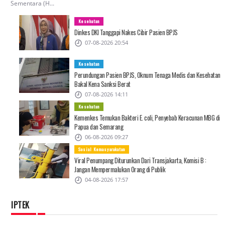
Sementara (H...
Kesehatan
Dinkes DKI Tanggapi Nakes Cibir Pasien BPJS
07-08-2026 20:54
Kesehatan
Perundungan Pasien BPJS, Oknum Tenaga Medis dan Kesehatan
Bakal Kena Sanksi Berat
07-08-2026 14:11
Kesehatan
Kemenkes Temukan Bakteri E. coli, Penyebab Keracunan MBG di
Papua dan Semarang
06-08-2026 09:27
Sosial Kemasyarakatan
Viral Penumpang Diturunkan Dari Transjakarta, Komisi B :
Jangan Mempermalukan Orang di Publik
04-08-2026 17:57
IPTEK