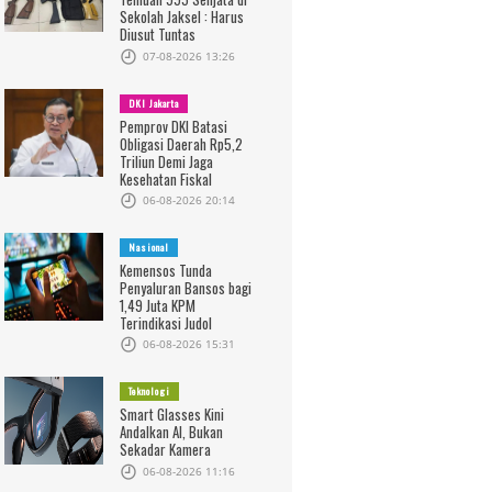
Sekolah Jaksel : Harus
Diusut Tuntas
07-08-2026 13:26
DKI Jakarta
Pemprov DKI Batasi
Obligasi Daerah Rp5,2
Triliun Demi Jaga
Kesehatan Fiskal
06-08-2026 20:14
Nasional
Kemensos Tunda
Penyaluran Bansos bagi
1,49 Juta KPM
Terindikasi Judol
06-08-2026 15:31
Teknologi
Smart Glasses Kini
Andalkan AI, Bukan
Sekadar Kamera
06-08-2026 11:16