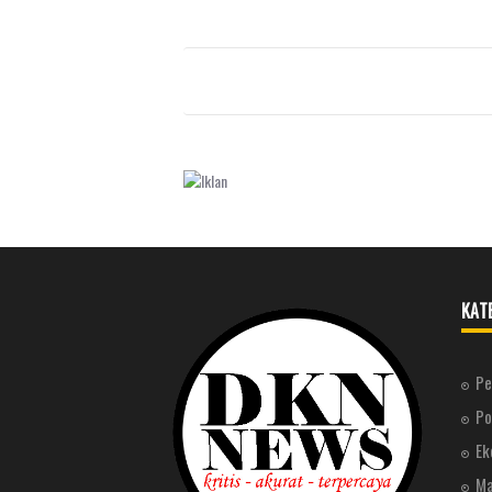
KAT
Pe
Po
Ek
Ma