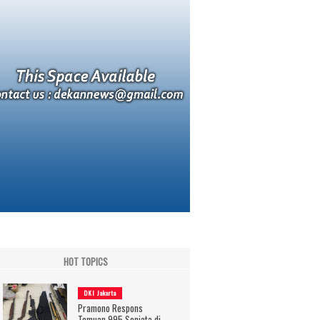
HOT TOPICS
DKI Jakarta
Pramono Respons
Temuan 995 Senjata di