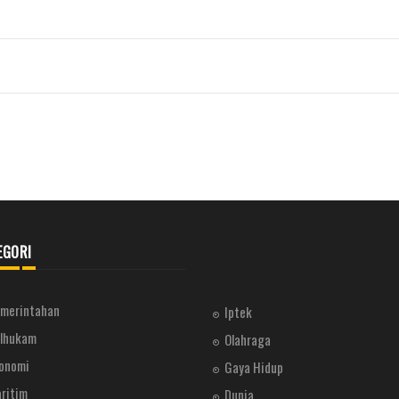
EGORI
merintahan
Iptek
lhukam
Olahraga
onomi
Gaya Hidup
ritim
Dunia