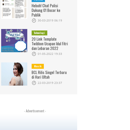
Heboh! Chat Polisi
Dukung 01 Bocor ke
Publik
30-03-2019 06:19
Teknologi
20 Link Template
Twibbon Ucapan Idul Fitri
dan Lebaran 2022
01-05-2022 19:33
Musik
BCL Rilis Singel Terbaru
di Hari Ultah
22-03-2019 23:37
- Advertisement -