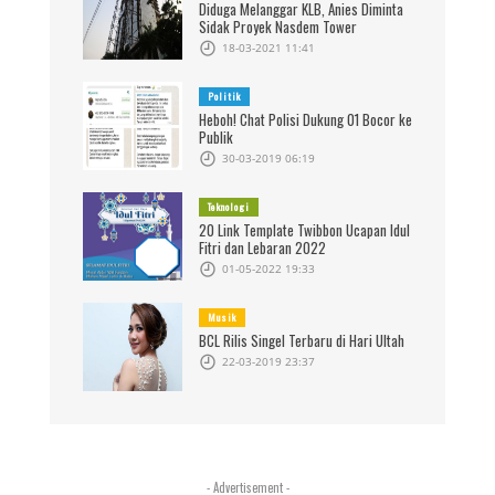
Diduga Melanggar KLB, Anies Diminta
Sidak Proyek Nasdem Tower
18-03-2021 11:41
Politik
Heboh! Chat Polisi Dukung 01 Bocor ke
Publik
30-03-2019 06:19
Teknologi
20 Link Template Twibbon Ucapan Idul
Fitri dan Lebaran 2022
01-05-2022 19:33
Musik
BCL Rilis Singel Terbaru di Hari Ultah
22-03-2019 23:37
- Advertisement -