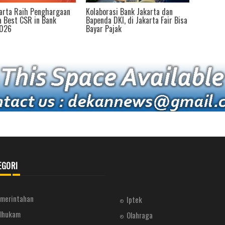
si Bank Jakarta dan
Dukung Deklarasi STBM, Bank
OJK Apre
DKI, di Jakarta Fair Bisa
Jakarta Berikan 1 Unit MCK
Konsist
jak
Komunal di Tomang Jakarta
Ekonomi
Barat
EGORI
merintahan
Iptek
lhukam
Olahraga