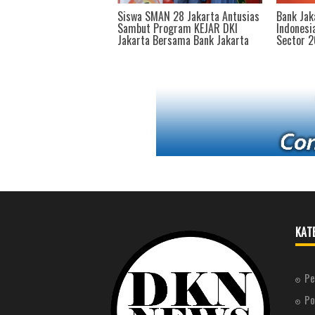
AN 28 Jakarta Antusias
Bank Jakarta Raih Penghargaan
Kolabora
rogram KEJAR DKI
Indonesia Best CSR in Bank
Bapenda 
Bersama Bank Jakarta
Sector 2026
Bayar Pa
KAT
Pe
Po