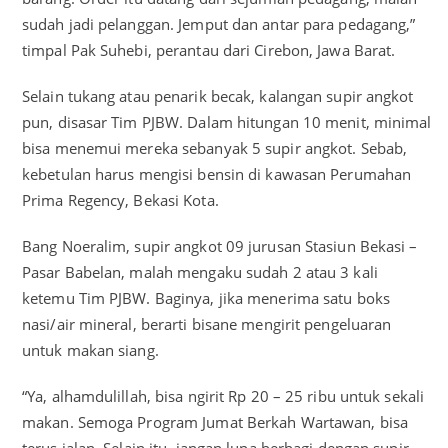
sudah jadi pelanggan. Jemput dan antar para pedagang,”
timpal Pak Suhebi, perantau dari Cirebon, Jawa Barat.
Selain tukang atau penarik becak, kalangan supir angkot
pun, disasar Tim PJBW. Dalam hitungan 10 menit, minimal
bisa menemui mereka sebanyak 5 supir angkot. Sebab,
kebetulan harus mengisi bensin di kawasan Perumahan
Prima Regency, Bekasi Kota.
Bang Noeralim, supir angkot 09 jurusan Stasiun Bekasi –
Pasar Babelan, malah mengaku sudah 2 atau 3 kali
ketemu Tim PJBW. Baginya, jika menerima satu boks
nasi/air mineral, berarti bisane mengirit pengeluaran
untuk makan siang.
“Ya, alhamdulillah, bisa ngirit Rp 20 – 25 ribu untuk sekali
makan. Semoga Program Jumat Berkah Wartawan, bisa
terus jalan. Selain itu, jangan lupa berbagi dengan supir