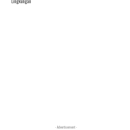
Lingkungan
i
- Advertisement -