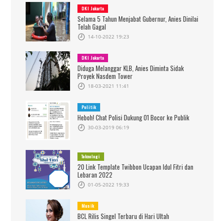
DKI Jakarta
Selama 5 Tahun Menjabat Gubernur, Anies Dinilai
Telah Gagal
14-10-2022 19:23
DKI Jakarta
Diduga Melanggar KLB, Anies Diminta Sidak
Proyek Nasdem Tower
18-03-2021 11:41
Politik
Heboh! Chat Polisi Dukung 01 Bocor ke Publik
30-03-2019 06:19
Teknologi
20 Link Template Twibbon Ucapan Idul Fitri dan
Lebaran 2022
01-05-2022 19:33
Musik
BCL Rilis Singel Terbaru di Hari Ultah