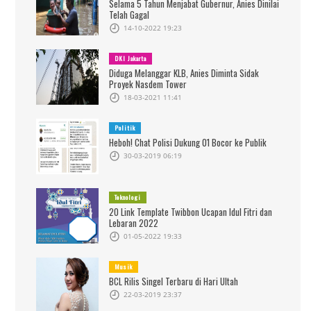
Selama 5 Tahun Menjabat Gubernur, Anies Dinilai
Telah Gagal
14-10-2022 19:23
DKI Jakarta
Diduga Melanggar KLB, Anies Diminta Sidak
Proyek Nasdem Tower
18-03-2021 11:41
Politik
Heboh! Chat Polisi Dukung 01 Bocor ke Publik
30-03-2019 06:19
Teknologi
20 Link Template Twibbon Ucapan Idul Fitri dan
Lebaran 2022
01-05-2022 19:33
Musik
BCL Rilis Singel Terbaru di Hari Ultah
22-03-2019 23:37